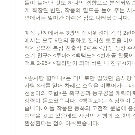
들이 늘어난 것도 하나의 경향으로 분석되었
게 확장된 반면
,
작품의 밀도를 높여 주는 서
면에서는 얼마간 아쉬운 점도 나타났습니다
.
예심 단계에서는
3
명의 심사위원이 각각
2
편
에서는 모두
9
편의 동화로 진지한 토론을 이
터
>
공모전 본심 진출작
9
편은
<
감정 성장 주
소기 친구
> <
루아
> <
백택도
> <
번개공 천둥이
액트
2-95> <
젤리맨이 되어 버린 내 친구
>(
가
<
솜사탕 할머니
>
는 마녀로만 알았던 솜사탕
사탕
3
개를 얻어 차례로 소원을 이루어가는 
천둥이의 모험
>
은 축구공과 농구공을 캐릭터로
상력이 돋보였습니다
. <
백택도
>
는 상상력이 
습니다
.
이들 작품은 동화의 고전적 문법에 충
미덕을 갖고 있음에도 사건의 진행과 소원의 
완성된다는 점이 아쉬웠습니다
.