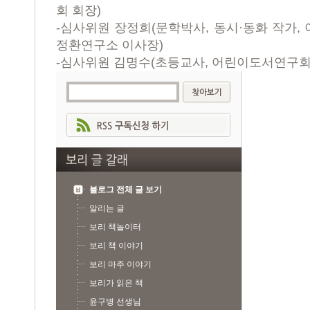
회 회장
)
-
심사위원 장정희
(
문학박사
,
동시
·
동화 작가
,
정환연구소 이사장
)
-
심사위원 김명수
(
초등교사
,
어린이도서연구회
블로그 전체 글 보기
알리는 글
보리 책놀이터
보리 책 이야기
보리 마주 이야기
보리가 읽은 책
윤구병 선생님