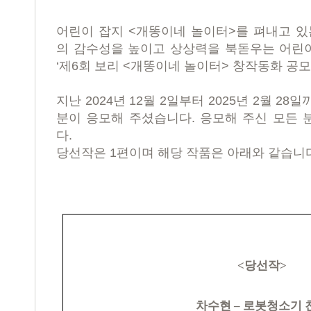
어린이 잡지
<
개똥이네 놀이터
>
를 펴내고 
의 감수성을 높이고 상상력을 북돋우는 어린
‘
제
6
회 보리
<
개똥이네 놀이터
>
창작동화 공
지난
2024
년
12
월
2
일부터
2025
년
2
월
28
일까
분이 응모해 주셨습니다
.
응모해 주신 모든 
다
.
당선작은
1
편이며 해당 작품은 아래와 같습니
<
당선작
>
차수현
–
로봇청소기 