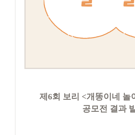
제
6
회 보리
<
개똥이네 놀
공모전
결과 