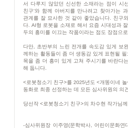
서 다루지 않았던 신선한 소재라는 점이 시
친구
’
와 함께 아버지를 만나려고 찾아가는 
관계를 잘 묘사한 것 같아 좋았습니다
.
친구와
다
. AI
형 로봇을 소재로 해서 요즘 시대성과 
두의 흥미를 이끄는 작품이라는 점도 장점으
다만
,
초반부의 느린 전개를 속도감 있게 보
께하는 활동들이 좀 더 생동감 있게 표현될 
목을 좀 더 흥미 있게 고쳐 주시기를 바란다
해 둡니다
.
<
로봇청소기 친구
>
를
2025
년도
<
개똥이네 놀
동화로 최종 선정하는 데 모든 심사위원의 
당선작
<
로봇청소기 친구
>
의 차수현 작가님께
-
심사위원장 이주영
(
문학박사
,
어린이문화연