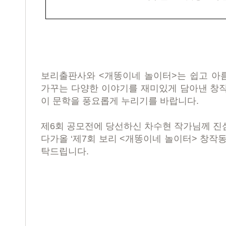
보리출판사와
<
개똥이네 놀이터
>
는 쉽고 아
가꾸는 다양한 이야기를 재미있게 담아낸 창작
이 문학을 풍요롭게 누리기를 바랍니다
.
제
6
회 공모전에 당선하신 차수현 작가님께 진
다가올
‘
제
7
회 보리
<
개똥이네 놀이터
>
창작동
탁드립니다
.