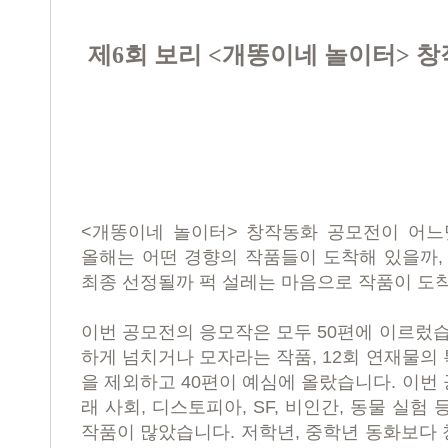
제
6
회 보리
<
개똥이네 놀이터
>
창
<
개똥이네 놀이터
>
창작동화 공모전이 어
올해는 어떤 경향의 작품들이 도착해 있을까
최종 선정될까 퍽 설레는 마음으로 작품이 
이번 공모전의 응모작은 모두
50
편에 이르렀
하게 넘치거나 모자라는 작품
, 12
회 연재물의 
을 제외하고
40
편이 예심에 올랐습니다
.
이번 
래 사회
,
디스토피아
, SF,
비인간
,
동물 실험 
작품이 많았습니다
.
저학년
,
중학년 동화보다 