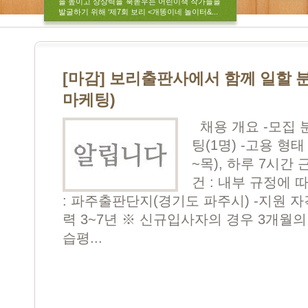
을 높이고 상상력을 북돋우는 어린이책 작가들을
발굴하기 위해 ‘제7회 보리 <개똥이네 놀이터&...
[마감] 보리출판사에서 함께 일할 분
마케팅)
채용 개요 -모집 분
팅(1명) -고용 형태
~목), 하루 7시간 
건 : 내부 규정에 
: 파주출판단지(경기도 파주시) -지원 자
력 3~7년 ※ 신규입사자의 경우 3개월
습평...