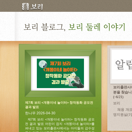
보리출판사에
분을 찾습니
(~6/21)
제7회 보리 <개똥이네 놀이터> 창작동화 공모전
보리
결과 발표
채용 개요 
한나무 2026-04-30
영지원실(1명)
제7회 보리 <개똥이네 놀이터> 창작동화 공모
전 결과 발표 어린이 잡지 <개똥이네 놀이터>를
펴내고 있는 보리출판사에서는 아이들의 감수성