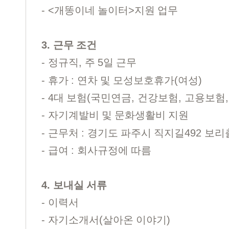
- <
>
개똥이네 놀이터
지원 업무
3.
근무 조건
-
,
5
정규직
주
일 근무
-
:
(
)
휴가
연차 및 모성보호휴가
여성
- 4
(
,
,
대 보험
국민연금
건강보험
고용보험
-
자기계발비 및 문화생활비 지원
-
:
492
근무처
경기도 파주시 직지길
보리
-
:
급여
회사규정에 따름
4.
보내실 서류
-
이력서
-
(
)
자기소개서
살아온 이야기