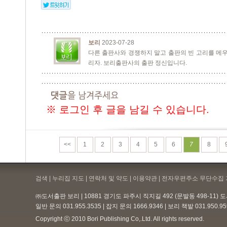
보리
2023-07-28
다른 출판사와 경쟁하지 말고 출판의 빈 고리를 메우
리자. 보리출판사의 출판 정신입니다.
※ 로그인 후 글을 남길 수 있습니다.
<<
1
2
3
4
5
6
7
8
검색 | 누리집 지도 | 연락처 및 약도 |
이용약관
| 전자우편주소 무단수집 
㈜도서출판 보리 | 10881 경기도 파주시 직지길 492 (문발동 498-11)
일반 문의 031.955.3535 | 잡지 문의 1666.9346 | 보리 책밭 031.950.
Copyright ⓒ 2010 Bori Publishing Co,.Ltd. All rights reserved.