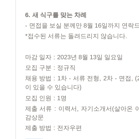
6.
새 식구를 맞는 차례
-
8
16
면접을 보실 분께만
월
일까지 연락
*
.
접수된 서류는 돌려드리지 않습니다
: 2023
8
13
마감 일자
년
월
일 일요일
:
모집 구분
정규직
: 1
-
, 2
-
, (
채용 방법
차
서류 전형
차
면접
)
이 있을 수 있습니다
: 1
모집 인원
명
:
,
(
제출 서류
이력서
자기소개서
살아온 
감상문
:
제출 방법
전자우편