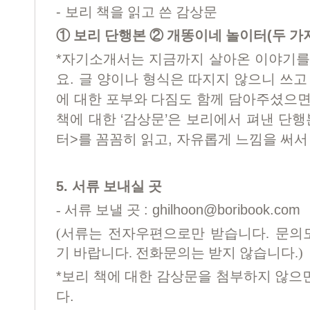
-
보리 책을 읽고 쓴 감상문
(
①
보리 단행본
②
개똥이네 놀이터
두 가
*
자기소개서는 지금까지 살아온 이야기를
.
요
글 양이나 형식은 따지지 않으니 쓰고
에 대한 포부와 다짐도 함께 담아주셨으
‘
’
책에 대한
감상문
은 보리에서 펴낸 단
>
,
터
를 꼼꼼히 읽고
자유롭게 느낌을 써서
5.
서류 보내실 곳
:
ghilhoon@boribook.com
-
서류 보낼 곳
(
서류는
전자우편으로만 받습니다
.
문의
기 바랍니다
.
전화문의는 받지 않습니다
.)
*
보리 책에 대한 감상문을 첨부하지 않으
.
다