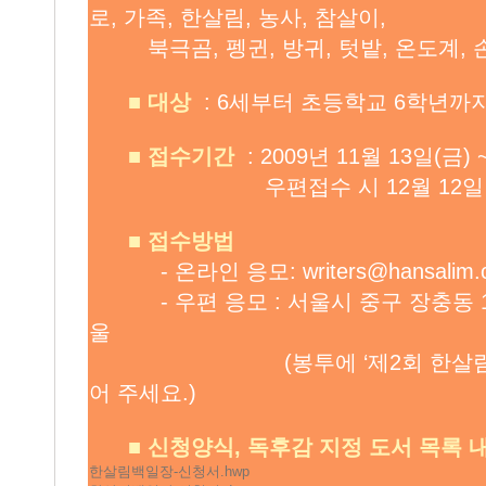
로, 가족, 한살림, 농사, 참살이,
북극곰, 펭귄, 방귀, 텃밭, 온도계, 
■
대상
: 6세부터 초등학교 6학년까
■
접수기간
: 2009년 11월 13일(금) 
우편접수 시 12월 12일 소
■
접수방법
- 온라인 응모:
writers@hansalim.
- 우편 응모 : 서울시 중구 장충동 1가
울
(봉투에 ‘제2회 한살림어린이
어 주세요.)
■
신청양식, 독후감 지정 도서 목록 
한살림백일장-신청서.hwp