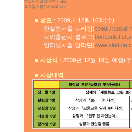
한살림백일장-신청서.doc
독후감지정도서목록.xls
■
발표
: 2009년 12월 16일(수)
한살림서울 누리집(
seoul.hansalim
보리출판사 블로그(
boribook.tisto
인터넷서점 알라딘(
www.aladdin.c
■
시상식
: 2009년 12월 19일 예정(
■
시상내역