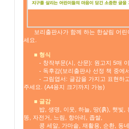
보리출판사가 함께 하는 한살림 어린
세요.
■
형식
- 창작부문(시, 산문): 원고지 5매 
- 독후감(보리출판사 선정 책 중에서 한
- 그림엽서: 글감을 가지고 표현하고
주세요. (A4용지 크기까지 가능)
■
글감
밥, 생명, 이웃, 하늘, 땅(흙), 햇빛,
똥, 자전거, 느림, 항아리, 좁쌀,
콩 세알, 가마솥, 재활용, 순환, 동네,