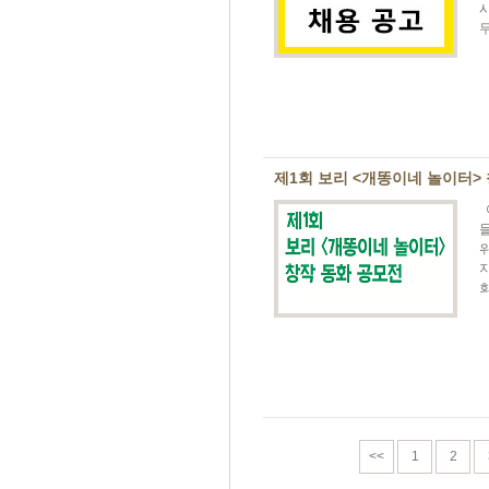
시
무
제1회 보리 <개똥이네 놀이터>
지
회
<<
1
2