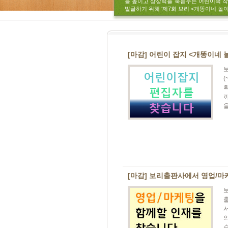
을 높이고 상상력을 북돋우는 어린이책 
발굴하기 위해 ‘제7회 보리 <개똥이네 놀이터
[마감] 어린이 잡지 <개똥이네 놀
(
획
을
[마감] 보리출판사에서 영업/마케
서