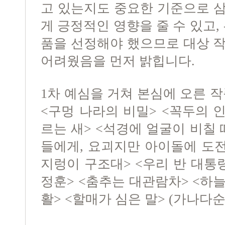
고 있는지도 중요한 기준으로 
게 긍정적인 영향을 줄 수 있고,
품을 선정해야 했으므로 대상 
어려웠음을 먼저 밝힙니다.
1차 예심을 거쳐 본심에 오른 작
<구멍 나라의 비밀> <꼭두의 인
르는 새> <석경에 얼굴이 비칠 
들에게, 요괴지만 아이돌에 도
지렁이 구조대> <우리 반 대통령 
정훈> <춤추는 대관람차> <하
활> <할매가 심은 말> (가나다순