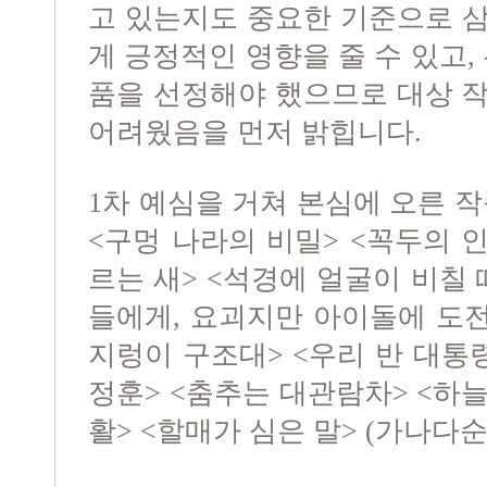
고 있는지도 중요한 기준으로 
게 긍정적인 영향을 줄 수 있고,
품을 선정해야 했으므로 대상 
어려웠음을 먼저 밝힙니다.
1차 예심을 거쳐 본심에 오른 작
<구멍 나라의 비밀> <꼭두의 인
르는 새> <석경에 얼굴이 비칠 
들에게, 요괴지만 아이돌에 도
지렁이 구조대> <우리 반 대통령 
정훈> <춤추는 대관람차> <하
활> <할매가 심은 말> (가나다순