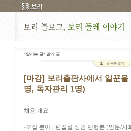
"알리는 글" 갈래 글
[마감] 보리출판사에서 일꾼을 
명, 독자관리 1명)
채용 개요
-모집 분야 : 편집실 성인 단행본 (인문/사