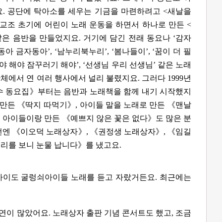
요.
공단에 탁아소를 세우는 기금을 마련하려고 <새날을
교조 초기에 어린이 노래 운동을 하면서 하나로 만든 <
은 음반을 만들었지요. 거기에 담긴 전래 동요나 ‘감자
자동아 금자동아’, ‘남누리북누리’, ‘봄나들이’, ‘꿈이 더 필
‘해야 해야 잠꾸러기 해야’, ‘선생님 우리 선생님’ 같은 노래
체에서 연 여러 행사에서 널리 불렸지요. 그러다 1999년
 동요집》부터는 음반과 노래책을 함께 내기 시작했지
로 만든 《딱지 따먹기》, 아이들 말을 노래로 만든 《맨날
 아이들이랑 만든 《예쁘지 않은 꽃은 없다》도 많은 분
전엔 《이오덕 노래상자》, 《권정생 노래상자》, 《임길
리를 보니 눈물 납니다》를 냈고요.
희 아이도 굴렁쇠아이들 노래를 듣고 자랐거든요. 최근에는
공연이 많았어요. 노래상자 출판 기념 콘서트도 했고, 조금