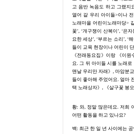
고 음반 녹음도 하고 그랬지
열어 갈 우리 아이들>이나 전
노래마을 어린이노래마당> 같
꽃’, ‘개구쟁이 산복이’, ‘은
요한 세상’, ‘부르는 소리’, 
들이 교육 현장이나 어린이 단
《전래동요집》이랑 《이원수
요. 그 뒤 아이들 시를 노래
맨날 우리만 자래》, 마암분교
들이 좋아해 주었어요. 얼마 
택 노래상자》, 《살구꽃 봉오
황: 와, 정말 많은데요. 저
어떤 활동을 하고 있나요?
백: 최근 한 일 년 사이에는 