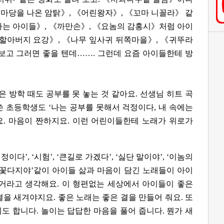
마당을 나온 암탉》, 《어린왕자》, 《꼬마 니꼴라》 같
하는 아이들》, 《까만손》, 《요놈의 감홍시》처럼 아이
《할아버지 요강》, 《나무 잎사귀 뒤쪽마을》, 《귀뚜라
보고 그러면 좋을 텐데……. 그런데 요즘 아이들한테 방
은 방학 때도 공부를 못 놓는 것 같아요. 선생님 히트 곡
 쓴 초등학생도 ‘나는 공부를 못해서 걱정이다, 내 속에는
요. 마음이 짠하지요. 이런 어린이들한테 노래가 위로가
정이다’, ‘시험’, ‘큰길로 가겠다’, ‘싫단 말이야’, ‘이놈의
, ‘꽃다지야’같이 아이들 삶과 마음이 담긴 노래들이 아이
 거라고 생각해요. 이 형편없는 세상에서 아이들이 좋은
결을 새겨야지요. 좋은 노래는 좋은 결을 만들어 줘요. 또
도 합니다. 놀이는 답답한 마음을 풀어 줍니다. 뭔가 새