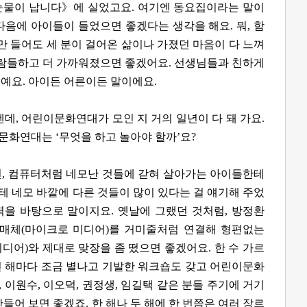
눈물이 납니다》에 실었고요. 여기엔 동요집이라는 말이
다음에 아이들이 들었으면 좋겠다는 생각을 해요. 뭐, 함
래만 들어도 세 분이 걸어온 삶이나 가졌던 마음이 다 느껴
사람들하고 더 가까워졌으면 좋겠어요. 선생님들과 친하게
예요. 아이든 어른이든 말이에요.
텐데, 어린이문화연대가 모인 지 거의 일년이 다 돼 가요.
문화연대는 ‘무엇을 하고 놀아야 할까’요?
레비전, 컴퓨터처럼 네모난 것들에 갇혀 살아가는 아이들한테
 네모 바깥에 다른 것들이 많이 있다는 걸 얘기해 주었
력을 바탕으로 말이지요. 옛날에 그랬던 것처럼, 방정환
 매체(마이크로 미디어)를 거미줄처럼 연결해 형편없는
디어)와 제대로 맞장을 좀 떴으면 좋겠어요. 한 수 가르
 해마다 조금 별나고 기발한 워크숍도 갖고 어린이문화
 이원수, 이오덕, 권정생, 임길택 같은 분들 주기에 거기
들어 보면 좋겠죠. 한 해나 두 해에 한 번쯤은 여러 장르