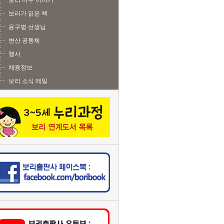
보리 마주 이야기
보리가 읽은 책
윤구병 선생님
변산 공동체
행사
채용정보
보리 소식 메일