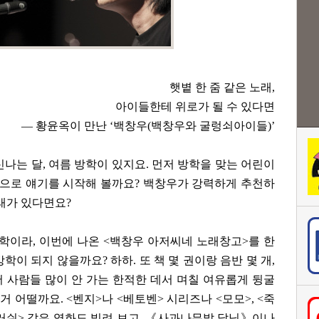
햇볕 한 줌 같은 노래,
아이들한테 위로가 될 수 있다면
― 황윤옥이 만난 ‘백창우(백창우와 굴렁쇠아이들)’
 신나는 달, 여름 방학이 있지요. 먼저 방학을 맞는 어린이
으로 얘기를 시작해 볼까요? 백창우가 강력하게 추천하
노래가 있다면요?
방학이라, 이번에 나온 <백창우 아저씨네 노래창고>를 한
학이 되지 않을까요? 하하. 또 책 몇 권이랑 음반 몇 개,
 사람들 많이 안 가는 한적한 데서 며칠 여유롭게 뒹굴
 거 어떨까요. <벤지>나 <베토벤> 시리즈나 <모모>, <죽
러쉬> 같은 영화도 빌려 보고. 《사과나무밭 달님》이나