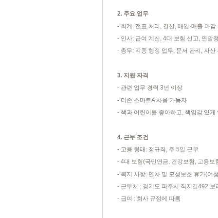
2.
주요 업무
-
회계
:
전표 처리
,
결산
,
매입
·
매출 마감
-
인사
:
급여 계산
, 4
대 보험 신고
,
연말
-
총무
:
각종 행정 업무
,
문서 관리
,
자산
3.
지원 자격
-
관련 업무 경력
3
년 이상
-
더존 스마트
A
사용 가능자
-
책과 어린이를 좋아하고
,
책임감 있게 
4.
근무 조건
-
고용 형태
:
정규직
,
주
5
일 근무
- 4
대 보험
(
국민연금
,
건강보험
,
고용보
-
복지 사항
:
연차 및 모성보호 휴가
(
여
-
근무처
:
경기도 파주시 직지길
492
보
-
급여
:
회사 규정에 따름