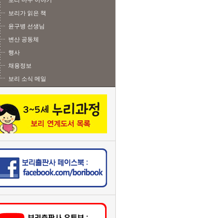
보리 마주 이야기
보리가 읽은 책
윤구병 선생님
변산 공동체
행사
채용정보
보리 소식 메일