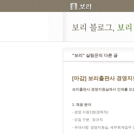
"보리" 살림꾼의 다른 글
[마감] 보리출판사 경영
보리출판사 경영지원실에서 인재를 모
1.
채용 분야
-
경영 지원
1
명
(
경력직
)
-
모집 구분
:
정규직
-
우대사항
:
경영지원실
,
세무회계업무 