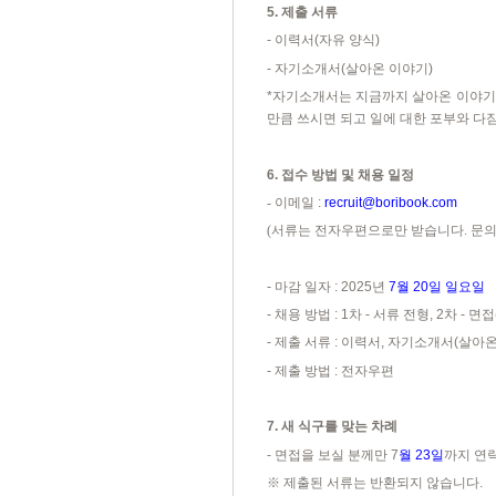
5.
제출 서류
-
이력서
(
자유 양식
)
-
자기소개서
(
살아온 이야기
)
*
자기소개서는 지금까지 살아온 이야기
만큼 쓰시면 되고 일에 대한 포부와 
6.
접수 방법 및 채용 일정
-
이메일
:
recruit@boribook.com
(
서류는
전자우편으로만 받습니다
.
문의
-
마감 일자
: 2025
년
7
월
20
일 일요일
-
채용 방법
: 1
차
-
서류 전형
, 2
차
-
면접
-
제출 서류
:
이력서
,
자기소개서
(
살아온
-
제출 방법
:
전자우편
7.
새 식구를 맞는 차례
-
면접을 보실 분께만
7
월
23
일
까지 연
※
제출된 서류는 반환되지 않습니다
.