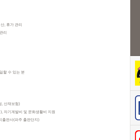
정산
,
휴가 관리
 관리
일할 수 있는 분
험
,
산재보험
)
성
),
자기계발비 및 문화생활비 지원
리출판사
(
파주 출판단지
)