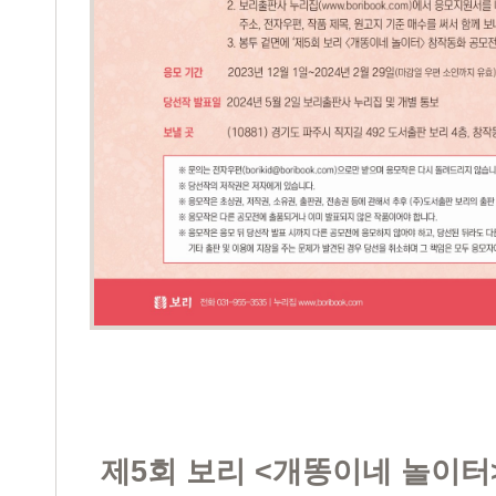
제5회 보리 <개똥이네 놀이터