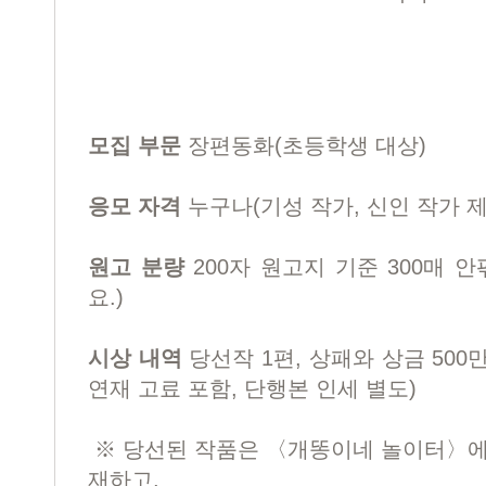
모집 부문
장편동화(초등학생 대상)
응모 자격
누구나(기성 작가, 신인 작가 제
원고 분량
200자 원고지 기준 300매 
요.)
시상 내역
당선작 1편, 상패와 상금 50
연재 고료 포함, 단행본 인세 별도)
※ 당선된 작품은 〈개똥이네 놀이터〉에 
재하고,