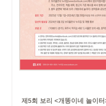
제5회 보리 <개똥이네 놀이터