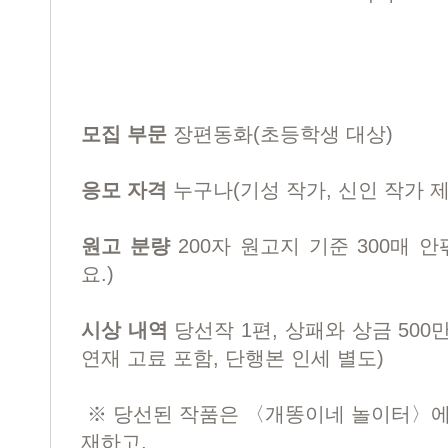
모집 부문
장편동화(초등학생 대상)
응모 자격
누구나(기성 작가, 신인 작가 제
원고 분량
200자 원고지 기준 300매 
요.)
시상 내역
당선작 1편, 상패와 상금 50
연재 고료 포함, 단행본 인세 별도)
※ 당선된 작품은 〈개똥이네 놀이터〉에 
재하고,