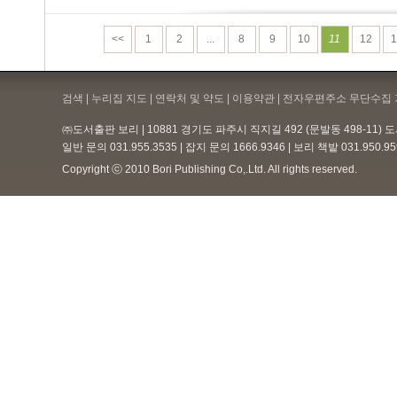
<<
1
2
...
8
9
10
11
12
1
검색 | 누리집 지도 | 연락처 및 약도 |
이용약관
| 전자우편주소 무단수집 
㈜도서출판 보리 | 10881 경기도 파주시 직지길 492 (문발동 498-11)
일반 문의 031.955.3535 | 잡지 문의 1666.9346 | 보리 책밭 031.950.
Copyright ⓒ 2010 Bori Publishing Co,.Ltd. All rights reserved.