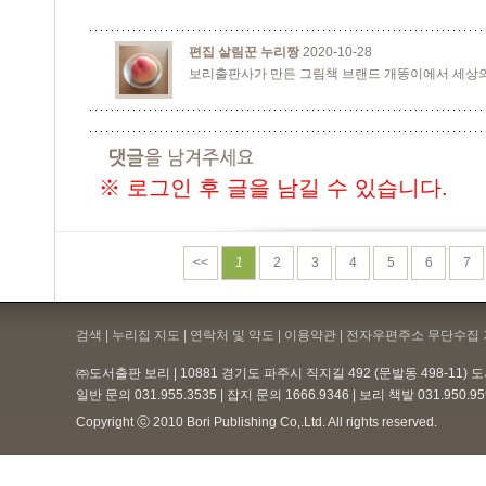
편집 살림꾼 누리짱
2020-10-28
보리출판사가 만든 그림책 브랜드 개똥이에서 세상의
※ 로그인 후 글을 남길 수 있습니다.
<<
1
2
3
4
5
6
7
검색 | 누리집 지도 | 연락처 및 약도 |
이용약관
| 전자우편주소 무단수집 
㈜도서출판 보리 | 10881 경기도 파주시 직지길 492 (문발동 498-11)
일반 문의 031.955.3535 | 잡지 문의 1666.9346 | 보리 책밭 031.950.
Copyright ⓒ 2010 Bori Publishing Co,.Ltd. All rights reserved.