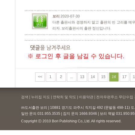
보리
2020-07-30
다른 출판사와 경쟁하지 말고 출판의 빈 고리를 메우
리자. 보리출판사의 출판 정신입니다.
※ 로그인 후 글을 남길 수 있습니다.
<<
1
2
...
13
14
15
16
17
1
검색 | 누리집 지도 | 연락처 및 약도 |
이용약관
| 전자우편주소 무단수집 
㈜도서출판 보리 | 10881 경기도 파주시 직지길 492 (문발동 498-11)
일반 문의 031.955.3535 | 잡지 문의 1666.9346 | 보리 책밭 031.950.
Copyright ⓒ 2010 Bori Publishing Co,.Ltd. All rights reserved.