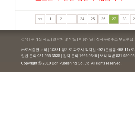
<<
1
2
...
24
25
26
27
28
2
검색 | 누리집 지도 | 연락처 및 약도 |
이용약관
| 전자우편주소 무단수집 
㈜도서출판 보리 | 10881 경기도 파주시 직지길 492 (문발동 498-11)
일반 문의 031.955.3535 | 잡지 문의 1666.9346 | 보리 책밭 031.950.
Copyright ⓒ 2010 Bori Publishing Co,.Ltd. All rights reserved.