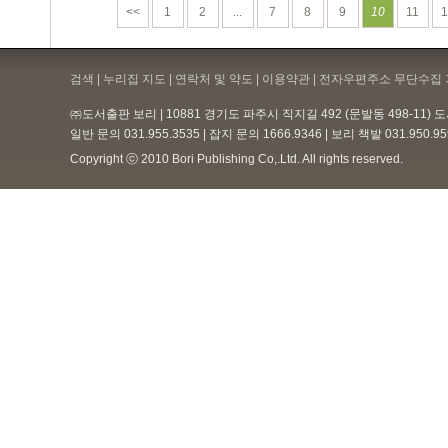
<<
1
2
...
7
8
9
10
11
1
검색 | 누리집 지도 | 연락처 및 약도 |
이용약관
| 전자우편주소 무단수집 
㈜도서출판 보리 | 10881 경기도 파주시 직지길 492 (문발동 498-11)
일반 문의 031.955.3535 | 잡지 문의 1666.9346 | 보리 책밭 031.950.
Copyright ⓒ 2010 Bori Publishing Co,.Ltd. All rights reserved.