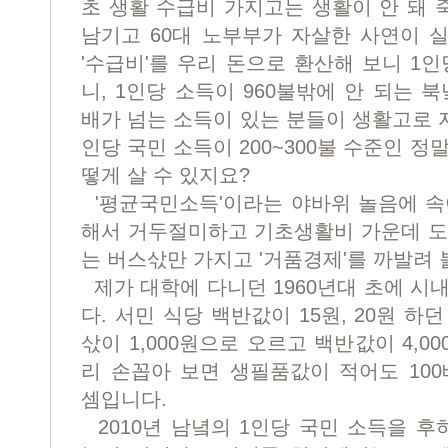
초 생활 수급비 가지고는 생활이 안 돼 
남기고 60대 노부부가 자살한 사연이 실
'수급비'를 우리 돈으로 환산해 보니 1인당
니, 1인당 소득이 960불밖에 안 되는 
배가 넘는 소득이 있는 분들이 생활고로 
인당 국민 소득이 200~300불 수준인 정
떻게 살 수 있지요?
'평균국민소득'이라는 야바위 놀음에 속
해서 거두절미하고 기초생활비 가운데 도
는 버스삯만 가지고 '거품경제'를 까발려 
제가 대학에 다니던 1960년대 초에 시
다. 서민 식당 백반값이 15원, 20원 하
삯이 1,000원으로 오르고 백반값이 4,0
리 손꼽아 보면 생필품값이 적어도 100
셈입니다.
2010년 남녘의 1인당 국민 소득을 후하