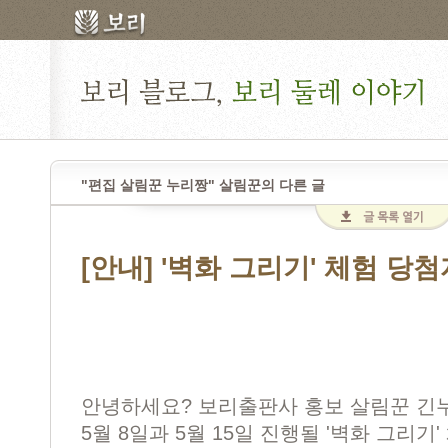
"편집 살림꾼 누리짱" 살림꾼의 다른 글
[안내] '벽화 그리기' 체험 당
안녕하세요? 보리출판사 홍보 살림꾼 긴
5월 8일과 5월 15일 진행될 '벽화 그리기