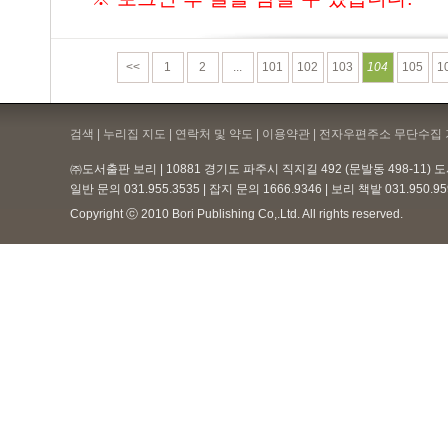
<<
1
2
...
101
102
103
104
105
1
검색 | 누리집 지도 | 연락처 및 약도 |
이용약관
| 전자우편주소 무단수집 
㈜도서출판 보리 | 10881 경기도 파주시 직지길 492 (문발동 498-11)
일반 문의 031.955.3535 | 잡지 문의 1666.9346 | 보리 책밭 031.950.
Copyright ⓒ 2010 Bori Publishing Co,.Ltd. All rights reserved.