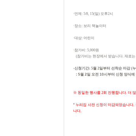
·
언제
: 5/8, 15(
일
)
오후
2
시
·
장소
:
보리 책놀이터
·
대상
:
어린이
·
참가비
: 5,000
원
(
참가비는 현장에서 받습니다
.
재료는
·
신청기간
: 5
월
2
일부터 선착순 마감
(
누
: 5월 2일 오전 10시부터 신청 양식
※
동일한 행사를
2
회 진행합니다
.
더 
* 누리집 사전 신청이 마감되었습니다.
니다.