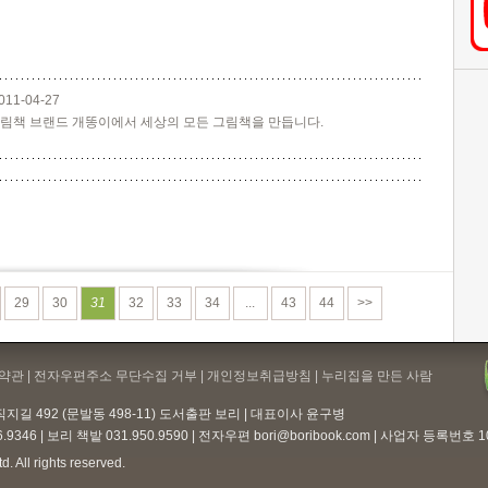
011-04-27
림책 브랜드 개똥이에서 세상의 모든 그림책을 만듭니다.
29
30
31
32
33
34
...
43
44
>>
약관
| 전자우편주소 무단수집 거부 |
개인정보취급방침
| 누리집을 만든 사람
지길 492 (문발동 498-11) 도서출판 보리 | 대표이사 윤구병
6.9346 | 보리 책밭 031.950.9590 | 전자우편
bori@boribook.com
| 사업자 등록번호 105
. All rights reserved.