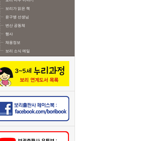
보리 마주 이야기
보리가 읽은 책
윤구병 선생님
변산 공동체
행사
채용정보
보리 소식 메일