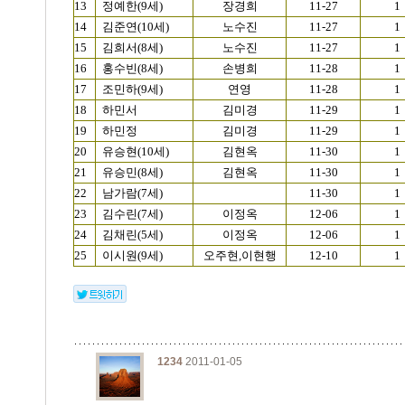
13
정예한(9세)
장경희
11-27
1
14
김준연(10세)
노수진
11-27
1
15
김희서(8세)
노수진
11-27
1
16
홍수빈(8세)
손병희
11-28
1
17
조민하(9세)
연영
11-28
1
18
하민서
김미경
11-29
1
19
하민정
김미경
11-29
1
20
유승현(10세)
김현옥
11-30
1
21
유승민(8세)
김현옥
11-30
1
22
남가람(7세)
11-30
1
23
김수린(7세)
이정옥
12-06
1
24
김채린(5세)
이정옥
12-06
1
25
이시원(9세)
오주현,이현행
12-10
1
1234
2011-01-05