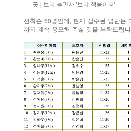
곳 | 보리 출판사 '보리 책놀이터'
선착순 50명인데, 현재 접수된 명단은 
까지 계속 응모해 주실 것을 부탁드립니
어린이이름
보호자
신청일
세이
1
황현웅(8세)
왕은진
11-22
1
2
황보미(5세)
왕은진
11-22
1
3
임나우(11세)
김희수
11-25
1
4
이동훈(12살)
박윤경
11-25
1
5
이정훈(8세)
박윤경
11-25
1
6
황치우(7세)
윤남영
11-25
1
7
항채원(5세)
윤남영
11-25
1
8
정예원(7세)
김형희
11-26
1
9
정지원(5세)
김형희
11-26
1
10
김지우(10세)
장은실
11-26
1
11
김하우(8세)
장은실
11-26
1
12
정예슬(9세)
장경희
11-27
1