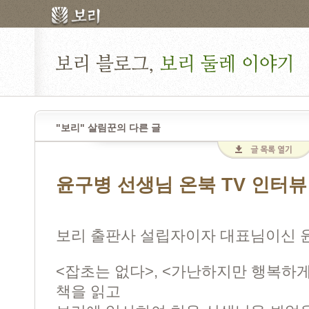
"보리" 살림꾼의 다른 글
윤구병 선생님 온북 TV 인터뷰
보리 출판사 설립자이자 대표님이신 
<잡초는 없다>, <가난하지만 행복하
책을 읽고