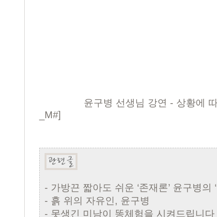
윤구병 선생님 강연 - 상황에 
_M#]
-
가방끈 짧아도 쉬운 ‘존재론’ 윤구병의 ‘
-
흙 위의 자유인, 윤구병
-
못생긴 미남이 똥체험을 시켜드립니다