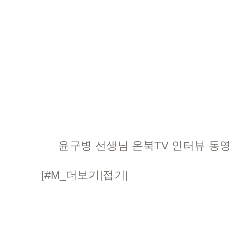
윤구병 선생님 온북TV 인터뷰 동영상.
[#M_더보기|접기|