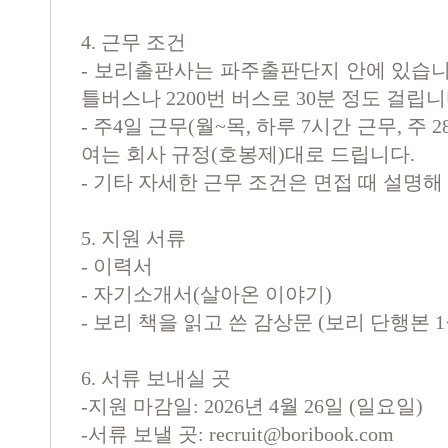
4.
근무 조건
-
보리출판사는 파주출판단지 안에 있습
틀버스나
2200
번 버스로
30
분 정도 걸립
-
주
4
일 근무
(
월
~
목
,
하루
7
시간 근무
,
주
2
여는 회사 규정
(
호봉제
)
대로 드립니다
.
-
기타 자세한 근무 조건은 면접 때 설명해
5.
지원 서류
-
이력서
-
자기소개서
(
살아온 이야기
)
-
보리 책을 읽고 쓴 감상문
(
보리 단행본
1
6.
서류 보내실 곳
-
지원 마감일
: 2026
년
4
월
26
일
(
일요일
)
-
서류 보낼 곳
:
recruit@boribook.com