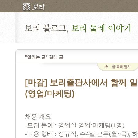
"알리는 글" 갈래 글
[마감] 보리출판사에서 함께 
(영업/마케팅)
채용 개요
-
모집 분야
:
영업실 영업
/
마케팅
(1
명
)
-
고용 형태
:
정규직
,
주
4
일 근무
(
월
~
목
),