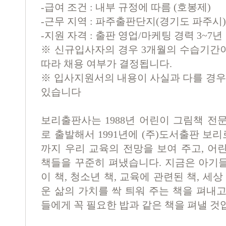
-
급여 조건
:
내부 규정에 따름
(
호봉제
)
-
근무 지역
:
파주출판단지
(
경기도 파주시
)
-
지원 자격
:
출판 영업
/
마케팅 경력
3~7
년
※
신규입사자의 경우
3
개월의 수습기간이
따라 채용 여부가 결정됩니다
.
※
입사지원서의 내용이 사실과 다를 경우 
있습니다
보리출판사는
1988
년 어린이 그림책 전
로 출발해서
1991
년에
(
주
)
도서출판 보리로
까지 우리 교육의 전망을 보여 주고
,
어린
책들을 꾸준히 펴냈습니다
.
지금은 아기
이 책
,
청소년 책
,
교육에 관련된 책
,
세상
운 삶의 가치를 싹 틔워 주는 책을 펴내
들에게 꼭 필요한 밥과 같은 책을 펴낼 