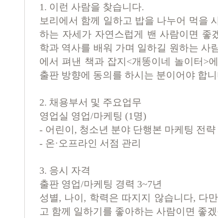
1.
이런 사람을 찾습니다
.
보리에서 함께 일하고 밥을 나누어 먹을 
하는 자세가 자연스럽게 밴 사람이면 좋
학과 역사를 배워 가며 일하길 원하는 
에서 펴낸 책과 잡지
<
개똥이네 놀이터
>
에
출판 방향에 동의를 하시는 분이어야 합
2.
채용부서 및 주요업무
영업실 영업
/
마케팅
(1
명
)
-
어린이
,
청소년 분야 단행본 마케팅 전략 
-
온
·
오프라인 서점 관리
3.
응시 자격
출판 영업
/
마케팅 경력
3~7
년
성별
,
나이
,
학력은 따지지 않습니다
,
다만
고 함께 일하기를 좋아하는 사람이면 좋