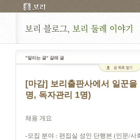
"알리는 글" 갈래 글
[마감] 보리출판사에서 일꾼을 
명, 독자관리 1명)
채용 개요
-모집 분야 : 편집실 성인 단행본 (인문/사