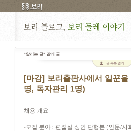
"알리는 글" 갈래 글
[마감] 보리출판사에서 일꾼을 
명, 독자관리 1명)
채용 개요
-모집 분야 : 편집실 성인 단행본 (인문/사