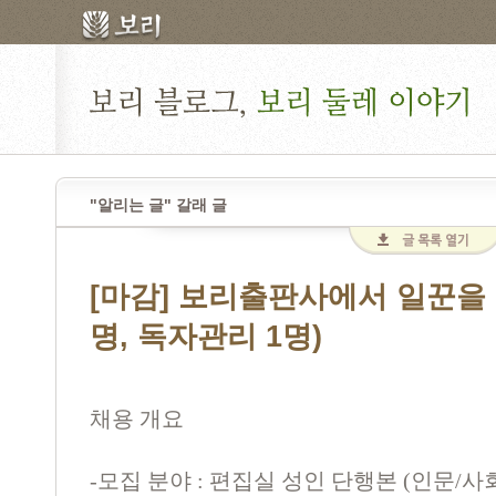
"알리는 글" 갈래 글
[마감] 보리출판사에서 일꾼을 
명, 독자관리 1명)
채용 개요
-모집 분야 : 편집실 성인 단행본 (인문/사