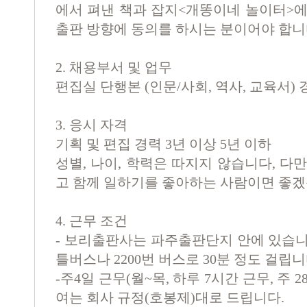
에서 펴낸 책과 잡지
<
개똥이네 놀이터
>
에
출판 방향에 동의를 하시는 분이어야 합
2.
채용부서 및 업무
편집실 단행본
(
인문
/
사회
,
역사
,
교육서
)
3.
응시 자격
기획 및 편집 경력
3
년 이상
5
년 이하
성별
,
나이
,
학력은 따지지 않습니다
,
다만
고 함께 일하기를 좋아하는 사람이면 좋
4.
근무 조건
-
보리출판사는 파주출판단지 안에 있습
틀버스나
2200
번 버스로
30
분 정도 걸립
-
주
4
일 근무
(
월
~
목
,
하루
7
시간 근무
,
주
2
여는 회사 규정
(
호봉제
)
대로 드립니다
.