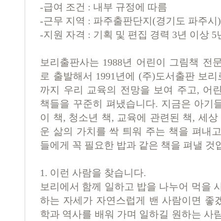
-
급여 조건
:
내부 규정에 따름
-
근무 지역
:
파주출판단지
(
경기도 파주시
)
-
지원 자격
:
기획 및 편집 경력
3
년 이상
5
보리출판사는
1988
년 어린이 그림책 전
로 출발해서
1991
년에
(
주
)
도서출판 보리로
까지 우리 교육의 전망을 보여 주고
,
어린
책들을 꾸준히 펴냈습니다
.
지금은 아기
이 책
,
청소년 책
,
교육에 관련된 책
,
세상
운 삶의 가치를 싹 틔워 주는 책을 펴내
들에게 꼭 필요한 밥과 같은 책을 펴낼 
1.
이런 사람을 찾습니다
.
보리에서 함께 일하고 밥을 나누어 먹을 
하는 자세가 자연스럽게 밴 사람이면 좋
학과 역사를 배워 가며 일하길 원하는 