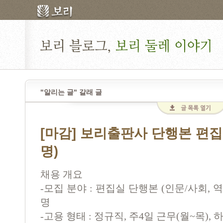
"알리는 글" 갈래 글
[마감] 보리출판사 단행본 편집
명)
채용 개요
-
모집 분야
:
편집실 단행본
(
인문
/
사회
,
역
명
-
고용 형태
:
정규직
,
주
4
일 근무
(
월
~
목
),