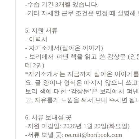
-
수습 기간
3
개월 있습니다
.
-
기타 자세한 근무 조건은 면접 때 설명해
5.
지원 서류
-
이력서
-
자기소개서
(
살아온 이야기
)
-
보리에서 펴낸 책을 읽고 쓴 감상문
(
인
데
2
권
)
*
자기소개서는 지금까지 살아온 이야기를
요
.
글 양이나 형식은 따지지 않으니 쓰고
보리 책에 대한
‘
감상문
’
은 보리에서 펴낸
고
,
자유롭게 느낌을 써서 보내 주시면 됩
6.
서류 보내실 곳
-
지원 마감일
: 2026
년
1
월
20
일
(화
요일
)
-
서류 보낼 곳
:
recruit@boribook.com