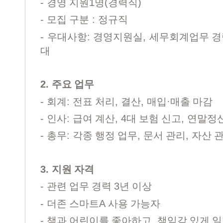
-
1
(
)
경영 지원
명
경력직
-
:
모집 구분
정규직
-
:
,
우대사항
경영지원실
세무회계업무 
대
2.
주요 업무
-
:
,
,
·
회계
전표 처리
결산
매입
매출 마감
-
:
, 4
,
인사
급여 계산
대 보험 신고
연말정
-
:
,
,
총무
각종 행정 업무
문서 관리
자산 
3.
지원 자격
-
3
관련 업무 경력
년 이상
-
A
더존 스마트
사용 가능자
-
,
책과 어린이를 좋아하고
책임감 있게 일