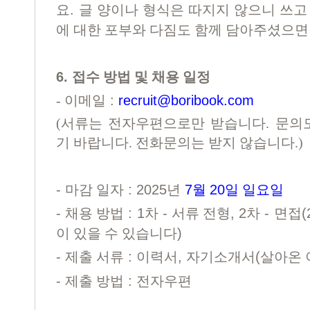
.
요
글 양이나 형식은 따지지 않으니 쓰고
에 대한 포부와 다짐도 함께 담아주셨으
6.
접수 방법 및 채용 일정
:
recruit@boribook.com
-
이메일
(
서류는
전자우편으로만 받습니다
.
문의
기 바랍니다
.
전화문의는 받지 않습니다
.)
-
: 2025
7
20
마감 일자
년
월
일 일요일
-
: 1
-
, 2
-
(
채용 방법
차
서류 전형
차
면접
)
이 있을 수 있습니다
-
:
,
(
제출 서류
이력서
자기소개서
살아온 
-
:
제출 방법
전자우편