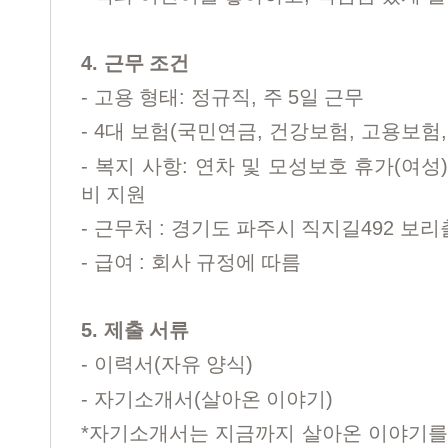
4.
근무 조건
-
:
,
5
고용 형태
정규직
주
일 근무
- 4
(
,
,
대 보험
국민연금
건강보험
고용보험
-
:
(
복지 사항
연차 및 모성보호 휴가
여성
비 지원
-
:
492
근무처
경기도 파주시 직지길
보리
-
:
급여
회사 규정에 따름
5.
제출 서류
-
(
)
이력서
자유 양식
-
(
)
자기소개서
살아온 이야기
*
자기소개서는 지금까지 살아온 이야기를