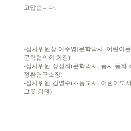
고맙습니다
.
-
심사위원장 이주영
(
문학박사
,
어린이문
문학협의회 회장
)
-
심사위원 장정희
(
문학박사
,
동시ᐧ동화 
정환연구소장
)
-
심사위원 김명수
(
초등교사
,
어린이도서
그릇 회원
)