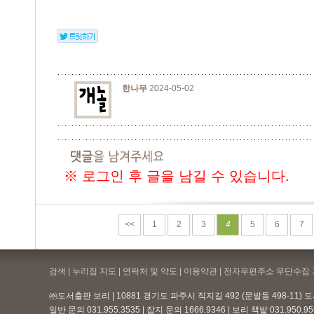
한나무
2024-05-02
※ 로그인 후 글을 남길 수 있습니다.
<<
1
2
3
4
5
6
7
검색 | 누리집 지도 | 연락처 및 약도 |
이용약관
| 전자우편주소 무단수집 
㈜도서출판 보리 | 10881 경기도 파주시 직지길 492 (문발동 498-11)
일반 문의 031.955.3535 | 잡지 문의 1666.9346 | 보리 책밭 031.950.