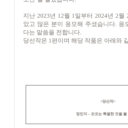
지난
2023
년
12
월
1
일부터
2024
년
2
월
았고 많은 분이 응모해 주셨습니다
.
응
다는 말씀을 전합니다
.
당선작은
1
편이며 해당 작품은 아래와 
<
당선작
>
정민지
–
조조는 특별한 것을 볼