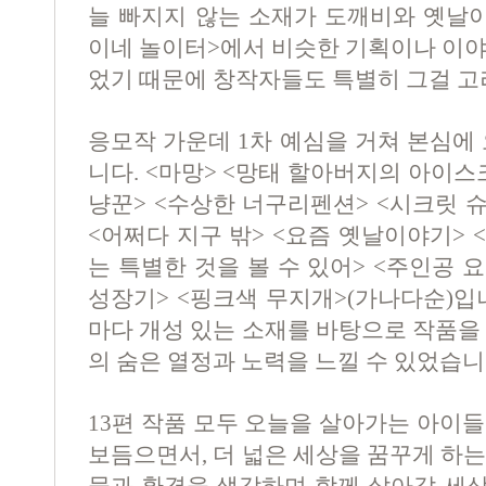
늘 빠지지 않는 소재가 도깨비와 옛
이네 놀이터
>
에서 비슷한 기획이나 이야
었기 때문에 창작자들도 특별히 그걸 고
응모작 가운데
1
차 예심을 거쳐 본심에
니다
. <
마망
> <
망태 할아버지의 아이스
냥꾼
> <
수상한 너구리펜션
> <
시크릿 
<
어쩌다 지구 밖
> <
요즘 옛날이야기
> <
는 특별한 것을 볼 수 있어
> <
주인공 
성장기
> <
핑크색 무지개
>(
가나다순
)
입
마다 개성 있는 소재를 바탕으로 작품을
의 숨은 열정과 노력을 느낄 수 있었습
13
편 작품 모두 오늘을 살아가는 아이
보듬으면서
,
더 넓은 세상을 꿈꾸게 하