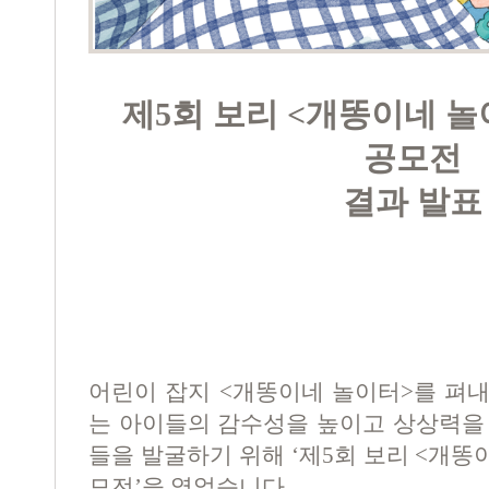
제
5
회 보리
<
개똥이네 놀
공모전
결과 발표
어린이 잡지
<
개똥이네 놀이터
>
를 펴
는 아이들의 감수성을 높이고 상상력을
들을 발굴하기 위해
‘
제
5
회 보리
<
개똥
모전
’
을 열었습니다
.