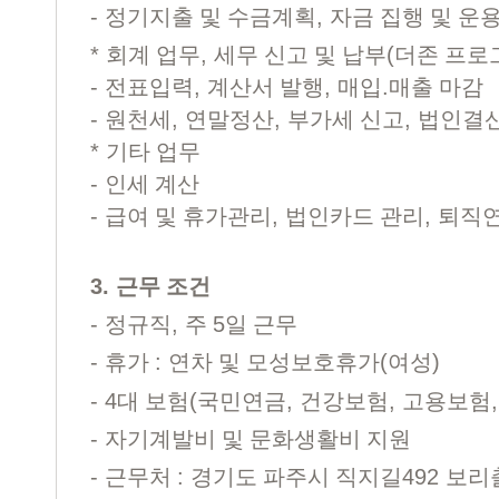
-
,
정기지출 및 수금계획
자금 집행 및 운
*
,
(
회계 업무
세무 신고 및 납부
더존 프로
-
,
,
.
전표입력
계산서 발행
매입
매출 마감
-
,
,
,
원천세
연말정산
부가세 신고
법인결
*
기타 업무
-
인세 계산
-
,
,
급여 및 휴가관리
법인카드 관리
퇴직연
3.
근무 조건
-
,
5
정규직
주
일 근무
-
:
(
)
휴가
연차 및 모성보호휴가
여성
- 4
(
,
,
대 보험
국민연금
건강보험
고용보험
-
자기계발비 및 문화생활비 지원
-
:
492
근무처
경기도 파주시 직지길
보리