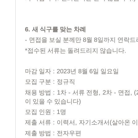
6.
새 식구를 맞는 차례
-
8
8
면접을 보실 분께만
월
일까지 연락드
*
.
접수된 서류는 돌려드리지 않습니다
: 2023
8
6
마감 일자
년
월
일 일요일
:
모집 구분
정규직
: 1
-
, 2
-
, (
채용 방법
차
서류 전형
차
면접
)
이 있을 수 있습니다
: 1
모집 인원
명
:
,
(
제출 서류
이력서
자기소개서
살아온 
:
제출 방법
전자우편