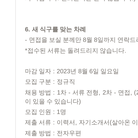
6.
새 식구를 맞는 차례
-
8
8
면접을 보실 분께만
월
일까지 연락드
*
.
접수된 서류는 돌려드리지 않습니다
: 2023
8
6
마감 일자
년
월
일 일요일
:
모집 구분
정규직
: 1
-
, 2
-
, (
채용 방법
차
서류 전형
차
면접
)
이 있을 수 있습니다
: 1
모집 인원
명
:
,
(
제출 서류
이력서
자기소개서
살아온 
:
제출 방법
전자우편