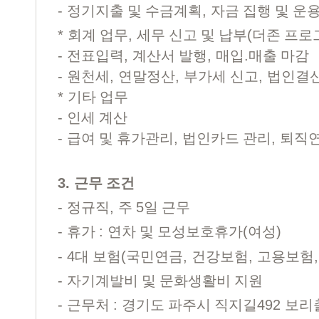
-
,
정기지출 및 수금계획
자금 집행 및 운
*
,
(
회계 업무
세무 신고 및 납부
더존 프로
-
,
,
.
전표입력
계산서 발행
매입
매출 마감
-
,
,
,
원천세
연말정산
부가세 신고
법인결
*
기타 업무
-
인세 계산
-
,
,
급여 및 휴가관리
법인카드 관리
퇴직연
3.
근무 조건
-
,
5
정규직
주
일 근무
-
:
(
)
휴가
연차 및 모성보호휴가
여성
- 4
(
,
,
대 보험
국민연금
건강보험
고용보험
-
자기계발비 및 문화생활비 지원
-
:
492
근무처
경기도 파주시 직지길
보리