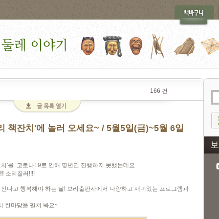
166 건
 책잔치'에 놀러 오세요~ / 5월5일(금)~5월 6일
잔치'를 코로나19로 인해 몇년간 진행하지 못했는데요.
!!
소리질러!!!!
이 신나고 행복해야 하는 날! 보리출판사에서 다양하고 재미있는 프로그램과
잔치 한마당을 펼쳐 봐요~