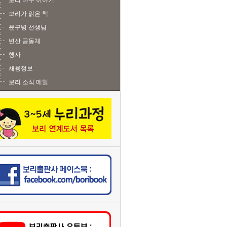
보리 마주 이야기
보리가 읽은 책
윤구병 선생님
변산 공동체
행사
채용정보
보리 소식 메일