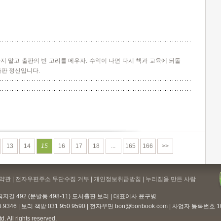
지 말고 출판의 빈 고리를 메우자. 수익이 나면 다시 책과 교육에 되돌
출판 정신입니다.
13
14
15
16
17
18
...
165
166
>>
약관
| 전자우편주소 무단수집 거부 |
개인정보취급방침
| 누리집을 만든 사람
지길 492 (문발동 498-11) 도서출판 보리 | 대표이사 윤구병
6.9346 | 보리 책밭 031.950.9590 | 전자우편
bori@boribook.com
| 사업자 등록번호 105
. All rights reserved.