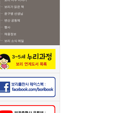
보리 마주 이야기
보리가 읽은 책
윤구병 선생님
변산 공동체
행사
채용정보
보리 소식 메일