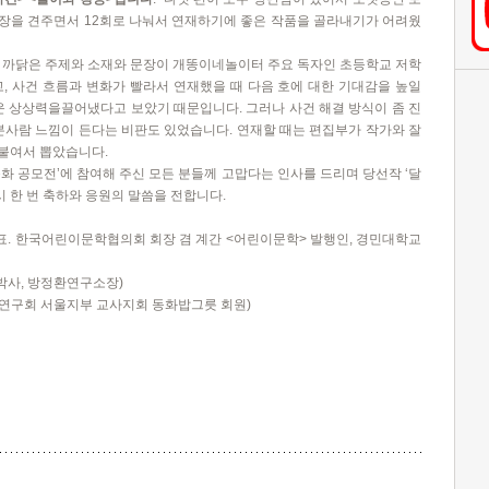
문장을 견주면서
12
회로 나눠서 연재하기에 좋은 작품을 골라내기가 어려웠
 까닭은 주제와 소재와 문장이 개똥이네놀이터 주요 독자인 초등학교 저학
고
,
사건 흐름과 변화가 빨라서 연재했을 때 다음 호에 대한 기대감을 높일
운 상상력을끌어냈다고 보았기 때문입니다
.
그러나 사건 해결 방식이 좀 진
본사람 느낌이 든다는 비판도 있었습니다
.
연재할 때는 편집부가 작가와 잘
덧붙여서 뽑았습니다
.
동화 공모전
’
에 참여해 주신 모든 분들께 고맙다는 인사를 드리며 당선작
‘
달
시 한 번 축하와 응원의 말씀을 전합니다
.
표
.
한국어린이문학협의회 회장 겸 계간
<
어린이문학
>
발행인
,
경민대학교
박사
,
방정환연구소장
)
연구회 서울지부 교사지회 동화밥그릇 회원
)