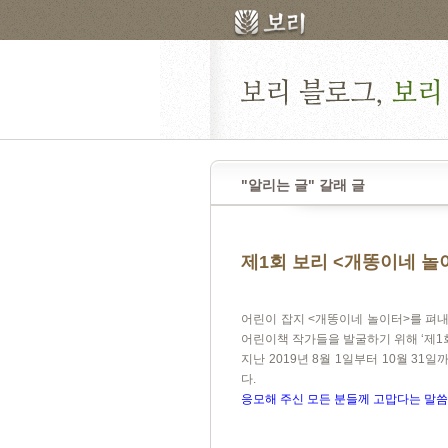
"알리는 글" 갈래 글
제1회 보리 <개똥이네 놀
어린이 잡지
<
개똥이네 놀이터
>
를 펴
어린이책 작가들을 발굴하기 위해
‘
제
1
지난
2019
년
8
월
1
일부터
10
월
31
일까
다
.
응모해 주신 모든 분들께 고맙다는 말