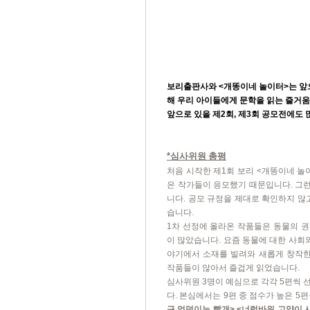
보리출판사와
<
개똥이네 놀이터
>
는 앞
해 우리 아이들에게 문학을 읽는 즐거움
앞으로 있을 제
2
회
,
제
3
회 공모전에도 
*
심사위원 총평
처음 시작한 제
1
회 보리
<
개똥이네 놀
은 작가들이 응모했기 때문입니다
.
그런
니다
.
공모 규정을 제대로 확인하지 않
습니다
.
1
차 선정에 올라온 작품들은 동물의 
이 많았습니다
.
요즘 동물에 대한 사회
야기에서 소재를 빌려와 새롭게 창작
작품들이 많아서 즐겁게 읽었습니다
.
심사위원
3
명이 예심으로 각각
5
편씩 
다
.
본심에서는
9
편 중 점수가 높은
5
편
구 엉덩이는 빨개
> <
너럭바위 고양이 