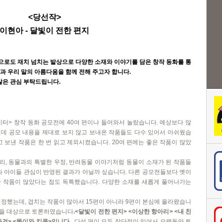
<
당선작
>
이현아
-
달빛이 전한 편지
으로도 재치 넘치는 발상으로 다양한 소재와 이야기를 담은 창작 동화를 통
과 우리 말의 아름다움을 함께 전해 주고자 합니다
.
많은 관심 부탁드립니다
.
이터
>
창작 동화 공모전에
40
여 편이나 들어와서 놀랐습니다
.
예상보다 많
데 공모 내용을 제대로 보지 않고 보내온 작품들도 다수 있어서 아쉬웠습
고 보낸 작품은 한 번 읽고 제외시켰습니다
.
20
여 편에는 좋은 작품이 많았
권리
,
동물과의 특별한 우정
,
반려동물 이야기처럼 동물이 소재가 된 작품들
와 아이들 관심이 반영된 결과가 아닐까 싶습니다
.
다른 공모전들보다 옛이
한 작품이 많았다는 점도 독특했습니다
.
다양한 소재를 새롭게 풀어나가는
선정했는데
,
겹치는 작품이 많아서
15
편이 아니라
9
편이 본심에 올라왔습니
을 대상으로 토론하였습니다
.<
달빛이 전한 편지
> <
이상한 항아리
> <
내 친
사건
> <
똘이와 킹콩
>
입니다
.
다섯 편이 모두 장단점이 있어서 오랫동안 토