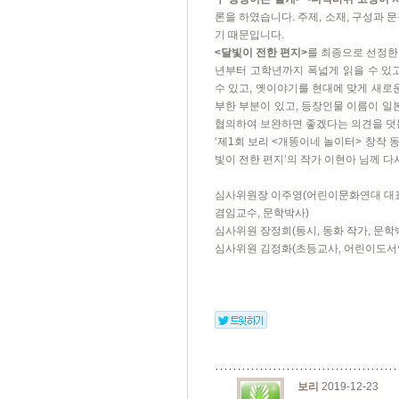
론을 하였습니다
.
주제
,
소재
,
구성과 
기 때문입니다
.
<
달빛이 전한 편지
>
를 최종으로 선정한
년부터 고학년까지 폭넓게 읽을 수 있
수 있고
,
옛이야기를 현대에 맞게 새로
부한 부분이 있고
,
등장인물 이름이 일
협의하여 보완하면 좋겠다는 의견을 
‘
제
1
회 보리
<
개똥이네 놀이터
>
창작 
빛이 전한 편지
’
의 작가 이현아 님께 다
심사위원장 이주영
(
어린이문화연대 대
겸임교수
,
문학박사
)
심사위원 장정희
(
동시
,
동화 작가
,
문학
심사위원 김정화
(
초등교사
,
어린이도서
보리
2019-12-23