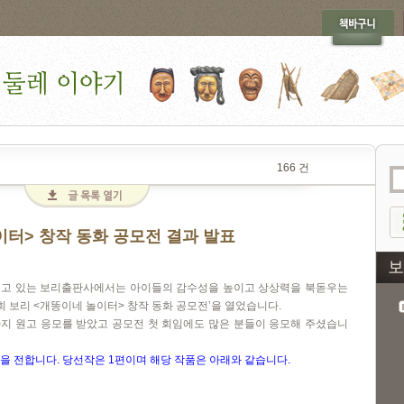
166 건
이터> 창작 동화 공모전 결과 발표
내고 있는 보리출판사에서는 아이들의 감수성을 높이고 상상력을 북돋우는
회 보리
<
개똥이네 놀이터
>
창작 동화 공모전
’
을 열었습니다
.
지 원고 응모를 받았고 공모전 첫 회임에도 많은 분들이 응모해 주셨습니
씀을 전합니다
.
당선작은
1
편이며 해당 작품은 아래와 같습니다
.