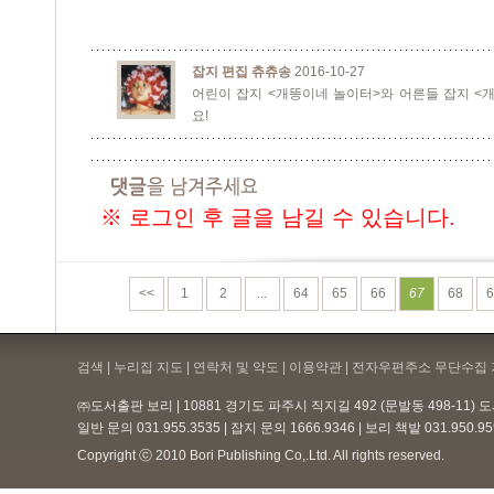
잡지 편집 츄츄송
2016-10-27
어린이 잡지 <개똥이네 놀이터>와 어른들 잡지 <
요!
※ 로그인 후 글을 남길 수 있습니다.
<<
1
2
...
64
65
66
67
68
6
검색 | 누리집 지도 | 연락처 및 약도 |
이용약관
| 전자우편주소 무단수집 
㈜도서출판 보리 | 10881 경기도 파주시 직지길 492 (문발동 498-11)
일반 문의 031.955.3535 | 잡지 문의 1666.9346 | 보리 책밭 031.950.
Copyright ⓒ 2010 Bori Publishing Co,.Ltd. All rights reserved.