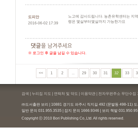
노고에 감사드립니다. 농촌유학센터는 지역에
도피안
령은 몇살부터몇살까지 가능한가요
2016-06-02 17:39
※ 로그인 후 글을 남길 수 있습니다.
<<
1
2
...
29
30
31
32
33
3
검색 | 누리집 지도 | 연락처 및 약도 |
이용약관
| 전자우편주소 무단수집 
㈜도서출판 보리 | 10881 경기도 파주시 직지길 492 (문발동 498-11)
일반 문의 031.955.3535 | 잡지 문의 1666.9346 | 보리 책밭 031.950.
Copyright ⓒ 2010 Bori Publishing Co,.Ltd. All rights reserved.