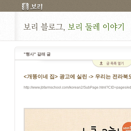
"행사" 갈래 글
<개똥이네 집> 광고에 실린 -> 우리는 전라북
http://www.jbfarmschool.com/korean2/SubPage.html?CID=pages/e