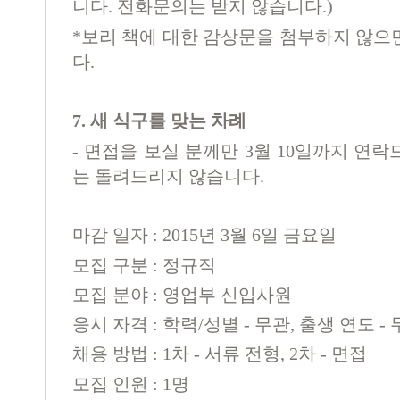
니다
.
전화문의는 받지 않습니다
.)
*
보리 책에 대한 감상문을 첨부하지 않으
다
.
7.
새 식구를 맞는 차례
-
면접을 보실 분께만
3
월
10
일까지 연락
는 돌려드리지 않습니다
.
마감 일자
: 2015
년
3
월
6
일 금요일
모집 구분
:
정규직
모집 분야
:
영업부 신입사원
응시 자격
:
학력
/
성별
-
무관
,
출생 연도
-
채용 방법
: 1
차
-
서류 전형
, 2
차
-
면접
모집 인원
: 1
명