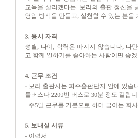
교육을 살리겠다는
,
보리의 출판 정신을 
영업 방식을 만들고
,
실천할 수 있는 분을
3.
응시 자격
성별
,
나이
,
학력은 따지지 않습니다
,
다만
고 함께 일하기를 좋아하는 사람이면 좋
4.
근무 조건
-
보리 출판사는 파주출판단지 안에 있습
틀버스나
2200
번 버스로
30
분 정도 걸립
-
주
5
일 근무를 기본으로 하며 급여는 회
5.
보내실 서류
-
이력서