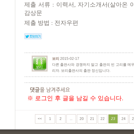
제출 서류
:
이력서
,
자기소개서
(
살아온 
감상문
제출 방법
:
전자우편
보리
2015-02-17
다른 출판사와 경쟁하지 말고 출판의 빈 고리를 메우
리자. 보리출판사의 출판 정신입니다.
※ 로그인 후 글을 남길 수 있습니다.
<<
1
2
...
20
21
22
23
24
2