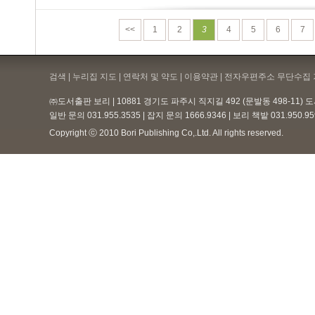
<<
1
2
3
4
5
6
7
검색 | 누리집 지도 | 연락처 및 약도 |
이용약관
| 전자우편주소 무단수집 
㈜도서출판 보리 | 10881 경기도 파주시 직지길 492 (문발동 498-11)
일반 문의 031.955.3535 | 잡지 문의 1666.9346 | 보리 책밭 031.950.
Copyright ⓒ 2010 Bori Publishing Co,.Ltd. All rights reserved.