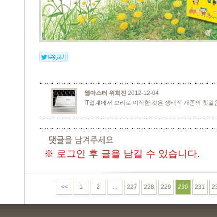
웹마스터 위희진
2012-12-04
IT업계에서 보리로 이직한 것은 생태적 개종의 첫걸음
※ 로그인 후 글을 남길 수 있습니다.
<<
1
2
...
227
228
229
230
231
2