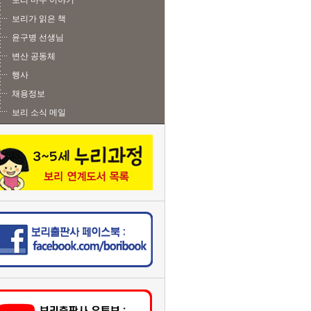
보리 마주 이야기
보리가 읽은 책
윤구병 선생님
변산 공동체
행사
채용정보
보리 소식 메일