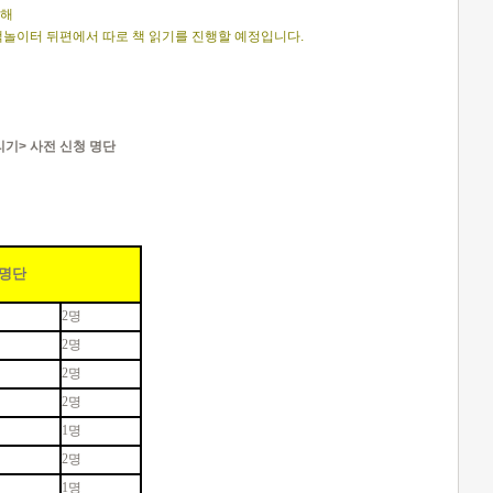
위해
놀이터 뒤편에서 따로 책 읽기를 진행할 예정입니다.
리기> 사전 신청 명단
명단
2명
2명
2명
2명
1명
2명
1명