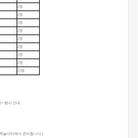
2명
2명
1명
2명
2명
2명
1명
2명
25명
> 행사 안내
 책놀이터에서 준비합니다.)