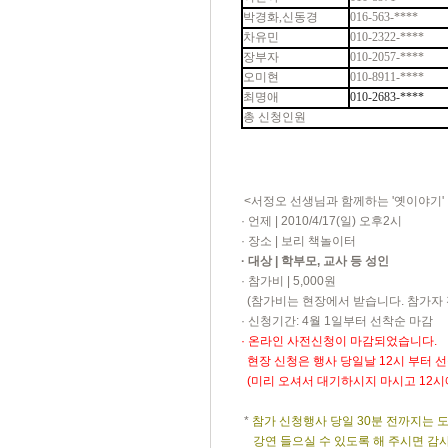
박경화,신동경
016-563-****
차유민
010-2322-****
장부자
010-2057-****
오미현
010-8911-****
최명애
010-2683-****
총 신청인원
<서정오 선생님과 함께하는 '옛이야기' 
· 언제 | 2010/4/17(일) 오후2시
· 장소 | 보리 책놀이터
· 대상 | 학부모, 교사 등 성인
· 참가비 | 5,000원
(참가비는 현장에서 받습니다. 참가자 
· 신청기간: 4월 1일부터 선착순 마감
· 온라인 사전신청이 마감되었습니다.
현장 신청은 행사 당일날 12시 부터 
(미리 오셔서 대기하시지 마시고 12시
*
참가 신청행사 당일 30분 전까지는 도
강연 들으실 수 있도록 해 주시면 감