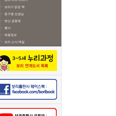
보리 마주 이야기
보리가 읽은 책
윤구병 선생님
변산 공동체
행사
채용정보
보리 소식 메일