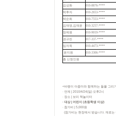
김성화
010-8876-****
박후자
010-2653-****
박순희
010-7553-****
김재영,김재윤
010-3257-****
정예원
010-9019-****
권규린
017-337-****
임자옥
010-4473-****
윤지원
010-3306-****
총 신청인원
<바랭이 아줌마와 함께하는 들풀 그리기
· 언제 | 2010/4/24(일) 오후2시
· 장소 | 보리 책놀이터
· 대상 | 어린이 (초등학생 이상)
· 참가비 | 5,000원
(참가비는 현장에서 받습니다. 재료는