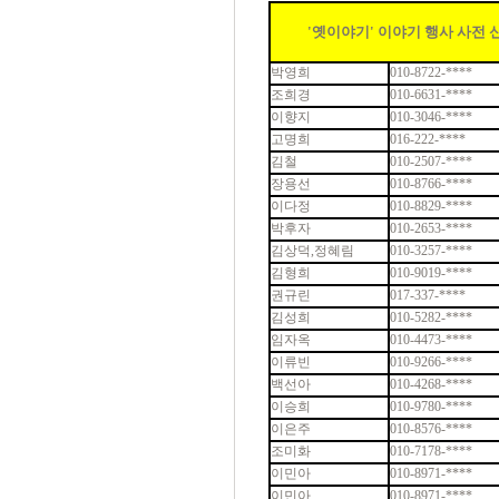
'옛이야기' 이야기 행사 사전 
박영희
010-8722-****
조희경
010-6631-****
이향지
010-3046-****
고명희
016-222-****
김철
010-2507-****
장용선
010-8766-****
이다정
010-8829-****
박후자
010-2653-****
김상덕,정혜림
010-3257-****
김형희
010-9019-****
권규린
017-337-****
김성희
010-5282-****
임자옥
010-4473-****
이류빈
010-9266-****
백선아
010-4268-****
이승희
010-9780-****
이은주
010-8576-****
조미화
010-7178-****
이민아
010-8971-****
이민아
010-8971-****