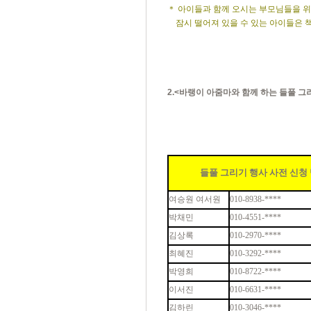
＊ 아이들과 함께 오시는 부모님들을 
잠시 떨어져 있을 수 있는 아이들은 책
2.<바랭이 아줌마와 함께 하는 들풀 그
들풀 그리기 행사 사전 신청 
여승원 여서원
010-8938-****
박채민
010-4551-****
김상록
010-2970-****
최혜진
010-3292-****
박영희
010-8722-****
이서진
010-6631-****
김하린
010-3046-****