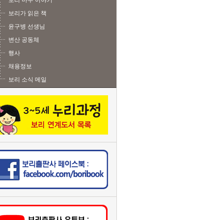
보리 마주 이야기
보리가 읽은 책
윤구병 선생님
변산 공동체
행사
채용정보
보리 소식 메일