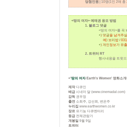
당첨인원
| 10명(1인 2매 총 
<땅의 여자>
예매권 응모 방법
1. 블로그 댓글
<땅의 여자>를 꼭
+) 댓글을 남겨주
예) 보리밥 / 031
+) 개인정보가 유
2. 트위터 RT
행사내용을 트윗으
<'
땅의 여자
Earth's Women' 영화소개
제작
다큐인
배급
시네마 달 (www.cinemadal.com)
감독
권우정
출연
소희주, 강선희, 변은주
누리집
www.earthwomen.co.kr
장르
유기농 다큐멘터리
등급
전체관람가
개봉일
9월 9일
트위터