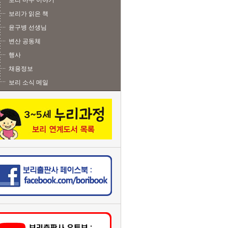
보리 마주 이야기
보리가 읽은 책
윤구병 선생님
변산 공동체
행사
채용정보
보리 소식 메일