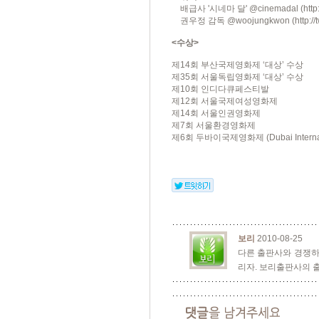
배급사 '시네마 달'
@cinemadal
(http
권우정 감독
@woojungkwon
(http:/
<수상>
제14회 부산국제영화제 ‘대상’ 수상
제35회 서울독립영화제 ‘대상’ 수상
제10회 인디다큐페스티발
제12회 서울국제여성영화제
제14회 서울인권영화제
제7회 서울환경영화제
제6회 두바이국제영화제 (Dubai Internatio
보리
2010-08-25
다른 출판사와 경쟁하
리자. 보리출판사의 