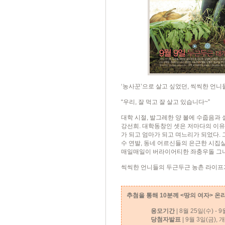
‘농사꾼’으로 살고 싶었던, 씩씩한 언니
“우리, 잘 먹고 잘 살고 있습니다~”
대학 시절, 발그레한 양 볼에 수줍음과 
강선희. 대학동창인 셋은 저마다의 이유
가 되고 엄마가 되고 며느리가 되었다. 
수 연발, 동네 어르신들의 은근한 시집
매일매일이 버라이어티한 좌충우돌 그녀
씩씩한 언니들의 두근두근 농촌 라이프
추첨을 통해 10분께 <
땅의 여자
> 온
응모기간
| 8월 25일(수) - 
당첨자발표
| 9월 3일(금),