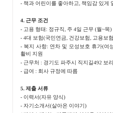
-
책과 어린이를 좋아하고
,
책임감 있게 
4.
근무 조건
-
고용 형태
:
정규직
,
주 4일 근무 (월~목) 0
- 4
대 보험
(
국민연금
,
건강보험
,
고용보
-
복지 사항
:
연차 및 모성보호 휴가
(
여
활비 지원
-
근무처
:
경기도 파주시 직지길
492
보
-
급여
:
회사 규정에 따름
5.
제출 서류
-
이력서
(
자유 양식
)
-
자기소개서
(
살아온 이야기
)