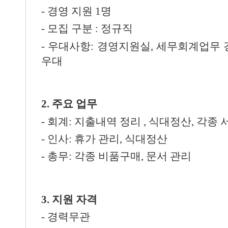
-
경영 지원
1
명
-
모집 구분
:
정규직
-
우대사항
:
경영지원실
,
세무회계업무 
우대
2.
주요 업무
-
회계
: 지출내역 정리 , 식대정산, 각종
-
인사
:
휴가 관리, 식대정산
-
총무
: 각종 비품구매, 문서 관리
3.
지원 자격
- 경력무관