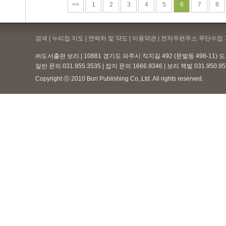
<<
1
2
3
4
5
6
7
8
검색 | 누리집 지도 | 연락처 및 약도 |
이용약관
| 전자우편주소 무단수집 
㈜도서출판 보리 | 10881 경기도 파주시 직지길 492 (문발동 498-11)
일반 문의 031.955.3535 | 잡지 문의 1666.9346 | 보리 책밭 031.950.
Copyright ⓒ 2010 Bori Publishing Co,.Ltd. All rights reserved.