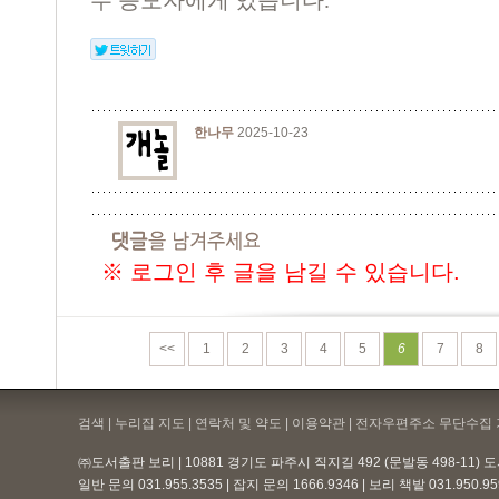
두 응모자에게 있습니다.
한나무
2025-10-23
※ 로그인 후 글을 남길 수 있습니다.
<<
1
2
3
4
5
6
7
8
검색 | 누리집 지도 | 연락처 및 약도 |
이용약관
| 전자우편주소 무단수집 
㈜도서출판 보리 | 10881 경기도 파주시 직지길 492 (문발동 498-11)
일반 문의 031.955.3535 | 잡지 문의 1666.9346 | 보리 책밭 031.950.