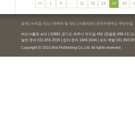
<<
1
2
...
11
12
13
14
15
1
검색 | 누리집 지도 | 연락처 및 약도 |
이용약관
| 전자우편주소 무단수집 
㈜도서출판 보리 | 10881 경기도 파주시 직지길 492 (문발동 498-11)
일반 문의 031.955.3535 | 잡지 문의 1666.9346 | 보리 책밭 031.950.
Copyright ⓒ 2010 Bori Publishing Co,.Ltd. All rights reserved.