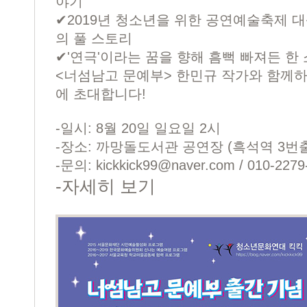
야기
✔2019년 청소년을 위한 공연예술축제 대
의 풀 스토리
✔'연극'이라는 꿈을 향해 흠뻑 빠져든 한
<너섬남고 문예부> 한민규 작가와 함께
에 초대합니다!
-일시: 8월 20일 일요일 2시
-장소: 까망돌도서관 공연장 (흑석역 3번출
-문의:
kickkick99@naver.com
/ 010-2279
-
자세히 보기