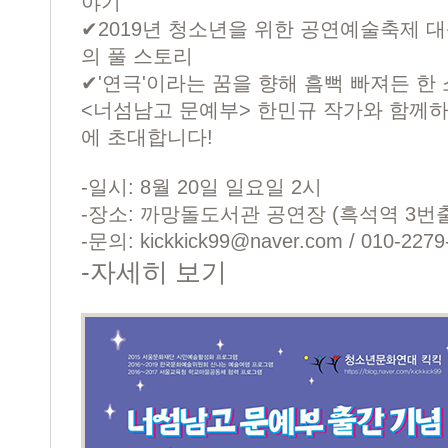
야기
✔2019년 청소년을 위한 공연예술축제 대
의 풀 스토리
✔'연극'이라는 꿈을 향해 흠뻑 빠져든 한
<너섬남고 문예부> 한민규 작가와 함께
에 초대합니다!
-일시: 8월 20일 일요일 2시
-장소: 까망돌도서관 공연장 (흑석역 3번출
-문의:
kickkick99@naver.com
/ 010-2279
-
자세히 보기