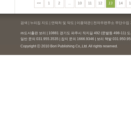
<<
1
2
...
10
11
12
13
14
1
검색 | 누리집 지도 | 연락처 및 약도 |
이용약관
| 전자우편주소 무단수집 
㈜도서출판 보리 | 10881 경기도 파주시 직지길 492 (문발동 498-11)
일반 문의 031.955.3535 | 잡지 문의 1666.9346 | 보리 책밭 031.950.
Copyright ⓒ 2010 Bori Publishing Co,.Ltd. All rights reserved.