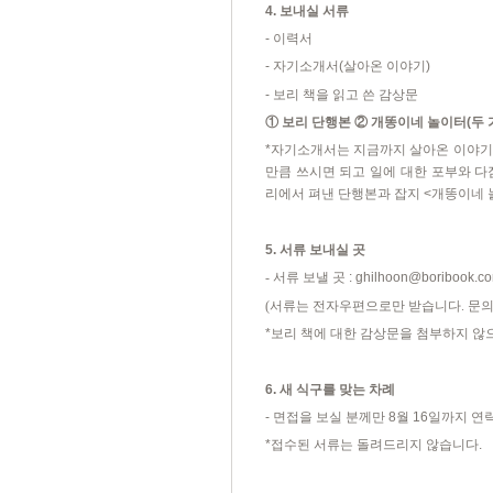
4.
보내실 서류
-
이력서
-
자기소개서
(
살아온 이야기
)
-
보리 책을 읽고 쓴 감상문
①
보리 단행본
②
개똥이네 놀이터
(
두 
*
자기소개서는 지금까지 살아온 이야기
만큼 쓰시면 되고 일에 대한 포부와 
리에서 펴낸 단행본과 잡지
<
개똥이네 
5.
서류 보내실 곳
-
서류 보낼 곳
:
ghilhoon@boribook.c
(
서류는
전자우편으로만 받습니다
.
문의
*
보리 책에 대한 감상문을 첨부하지 않
6.
새 식구를 맞는 차례
-
면접을 보실 분께만
8
월
16
일까지 연
*
접수된 서류는 돌려드리지 않습니다
.