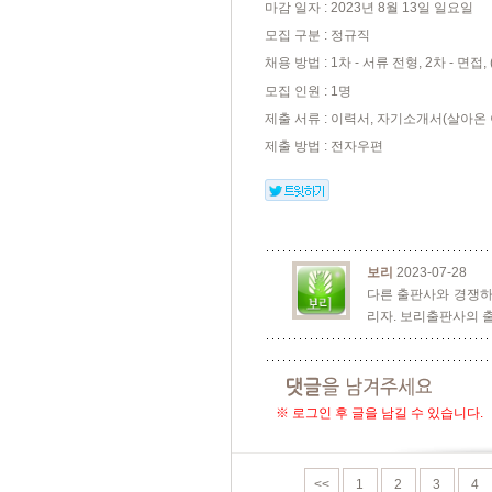
마감 일자
: 2023
년
8
월
13
일 일요일
모집 구분
:
정규직
채용 방법
: 1
차
-
서류 전형
, 2
차
-
면접
,
모집 인원
: 1
명
제출 서류
:
이력서
,
자기소개서
(
살아온
제출 방법
:
전자우편
보리
2023-07-28
다른 출판사와 경쟁하
리자. 보리출판사의 
※ 로그인 후 글을 남길 수 있습니다.
<<
1
2
3
4