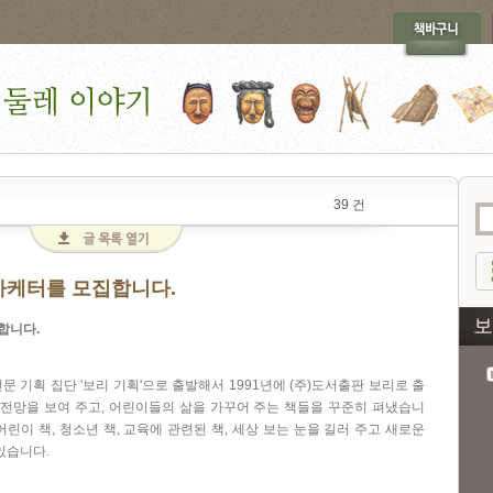
39 건
마케터를 모집합니다.
집합니다
.
전문 기획 집단
'
보리 기획
'
으로 출발해서
1991
년에
(
주
)
도서출판 보리로 출
 전망을 보여 주고
,
어린이들의 삶을 가꾸어 주는 책들을 꾸준히 펴냈습니
어린이 책
,
청소년 책
,
교육에 관련된 책
,
세상 보는 눈을 길러 주고 새로운
 있습니다
.