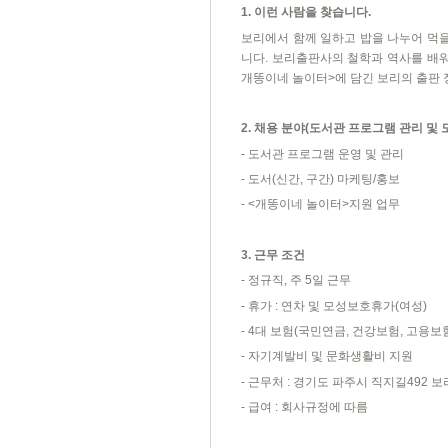
1.
이런 사람을 찾습니다
.
보리에서 함께 일하고 밥을 나누어 먹
니다
.
보리출판사의 철학과 역사를 배워
개똥이네 놀이터
>
에 담긴 보리의 출판
2.
채용 분야
(
도서관 프로그램 관리 및 
-
도서관 프로그램 운영 및 관리
-
도서
(
신간
,
구간
)
마케팅
/
홍보
- <
개똥이네 놀이터
>
지원 업무
3.
근무 조건
-
정규직
,
주
5
일 근무
-
휴가
:
연차 및 모성보호휴가
(
여성
)
- 4
대 보험
(
국민연금
,
건강보험
,
고용보
-
자기계발비 및 문화생활비 지원
-
근무처
:
경기도 파주시 직지길
492
보
-
급여
:
회사규정에 따름