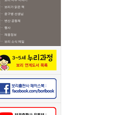
보리 마주 이야기
보리가 읽은 책
윤구병 선생님
변산 공동체
행사
채용정보
보리 소식 메일