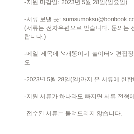
-
: 2023
5
28
(
)
지원 마감일
년
월
일
일요일
-
:
sumsumoksu@boribook.c
서류 보낼 곳
(
.
서류는 전자우편으로 받습니다
문의는 
.)
랍니다
-
‘<
>
메일 제목에
개똥이네 놀이터
편집장
.
오
-2023
5
28
(
)
년
월
일
일
까지 온 서류에 한
-
지원 서류가 하나라도 빠지면 서류 전형
-
.
접수된 서류는 돌려드리지 않습니다