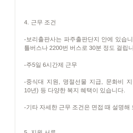
4.
근무 조건
-
보리출판사는 파주출판단지 안에 있습
2200
30
틀버스나
번 버스로
분 정도 걸립
-
5
6
주
일
시간제 근무
-
,
,
중식대 지원
명절선물 지급
문화비 지
10
)
.
년
등 다양한 복지 혜택이 있습니다
-
기타 자세한 근무 조건은 면접 때 설명해
5.
지원 서류