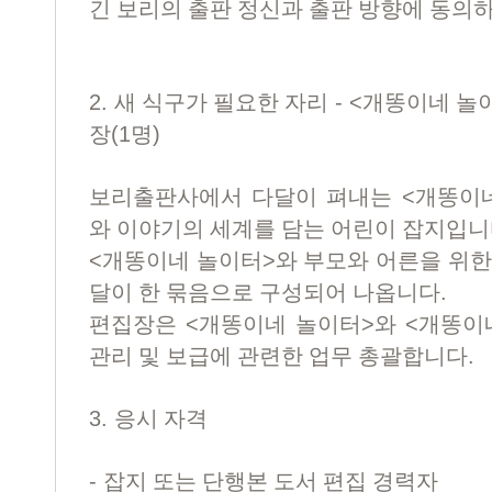
긴 보리의 출판 정신과 출판 방향에 동의
2.
- <
새 식구가 필요한 자리
개똥이네 놀
(1
)
장
명
<
보리출판사에서 다달이 펴내는
개똥이
와 이야기의 세계를 담는 어린이 잡지입
<
>
개똥이네 놀이터
와 부모와 어른을 위
.
달이 한 묶음으로 구성되어 나옵니다
<
>
<
편집장은
개똥이네 놀이터
와
개똥이
.
관리 및 보급에 관련한 업무 총괄합니다
3.
응시 자격
-
잡지 또는 단행본 도서 편집 경력자