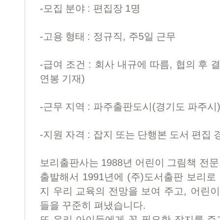
-
:
1
모집 분야
편집장
명
-
:
,
5
고용 형태
정규직
주
일 근무
-
:
,
급여 조건
회사 내규에 따름
협의 후 
)
연봉 기재
-
:
(
근무 지역
파주출판도시
경기도 파주시
-
:
지원 자격
잡지 또는 단행본 도서 편집 
1988
보리출판사는
년 어린이 그림책 전문
1991
(
)
출발해서
년에
주
도서출판 보리로 
,
지 우리 교육의 전망을 보여 주고
어린이
.
들을 꾸준히 펴냈습니다
또 우리 아이들에게 꼭 필요한 잡지를 주