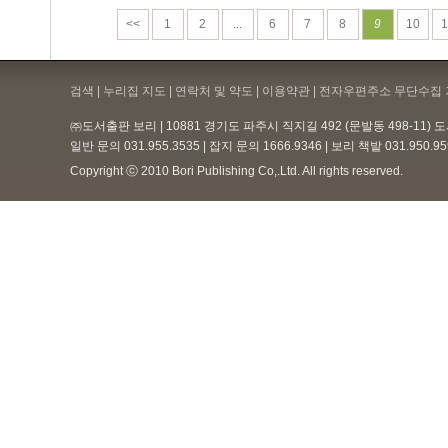
<<
1
2
...
6
7
8
9
10
1
검색 | 누리집 지도 | 연락처 및 약도 |
이용약관
| 전자우편주소 무단수집 
㈜도서출판 보리 | 10881 경기도 파주시 직지길 492 (문발동 498-11)
일반 문의 031.955.3535 | 잡지 문의 1666.9346 | 보리 책밭 031.950.
Copyright ⓒ 2010 Bori Publishing Co,.Ltd. All rights reserved.