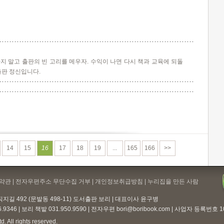
지 말고 출판의 빈 고리를 메우자. 수익이 나면 다시 책과 교육에 되돌
출판 정신입니다.
14
15
16
17
18
19
...
165
166
>>
약관
| 전자우편주소 무단수집 거부 |
개인정보취급방침
| 누리집을 만든 사람
지길 492 (문발동 498-11) 도서출판 보리 | 대표이사 윤구병
6.9346 | 보리 책밭 031.950.9590 | 전자우편
bori@boribook.com
| 사업자 등록번호 105
. All rights reserved.