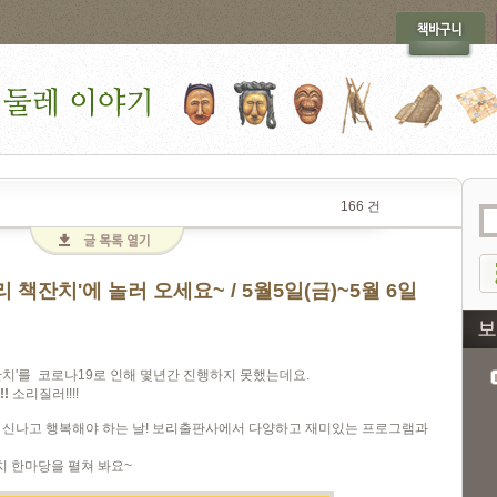
166 건
 책잔치'에 놀러 오세요~ / 5월5일(금)~5월 6일
잔치'를 코로나19로 인해 몇년간 진행하지 못했는데요.
!!
소리질러!!!!
이 신나고 행복해야 하는 날! 보리출판사에서 다양하고 재미있는 프로그램과
잔치 한마당을 펼쳐 봐요~