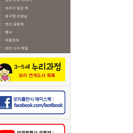
보리 마주 이야기
보리가 읽은 책
윤구병 선생님
변산 공동체
행사
채용정보
보리 소식 메일