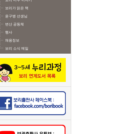
보리 마주 이야기
보리가 읽은 책
윤구병 선생님
변산 공동체
행사
채용정보
보리 소식 메일